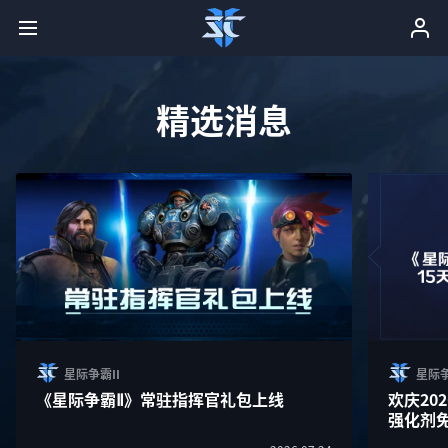
精选消息
星际争霸II
星际争
《星际争霸Ⅱ》常驻指挥官礼包上线
欢庆20
强化剂